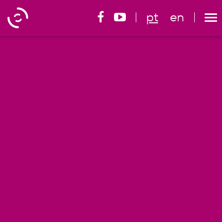
pt
en