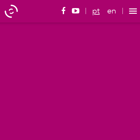
pt
en