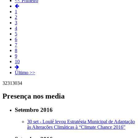
<< Primeiro
1
2
3
4
5
6
7
8
9
10
Último >>
32
31
30
34
Presença nos media
Setembro 2016
30 set -
Loulé levou Estratégia Municipal de Adaptação
às Alterações Climáticas à “Climate Chance 2016”