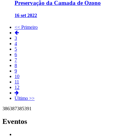
Preservação da Camada de Ozono
16 set 2022
<< Primeiro
3
4
5
6
7
8
9
10
11
12
Último >>
386
387
385
391
Eventos