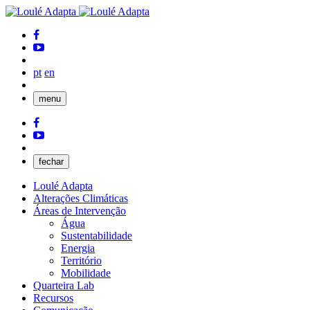
pt
en
menu
fechar
Loulé Adapta
Alterações Climáticas
Áreas de Intervenção
Água
Sustentabilidade
Energia
Território
Mobilidade
Quarteira Lab
Recursos