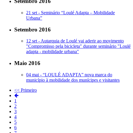
Setembro 2016
21 set -
Seminário “Loulé Adapta – Mobilidade
Urbana”
Setembro 2016
12 set -
Autarquia de Loulé vai aderir ao movimento
"Compromisso pela bicicleta" durante seminário "Loulé
adapta - mobilidade urbana"
Maio 2016
04 mai -
“LOULÉ ADAPTA” nova marca do
município à mobilidade dos munícipes e visitantes
<< Primeiro
1
2
3
4
5
6
7