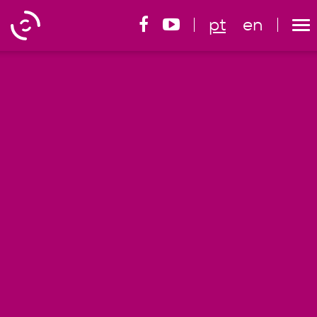
pt
en