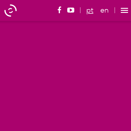
pt
en