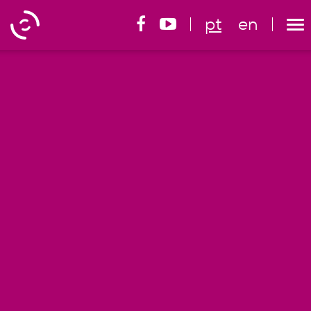
pt
en