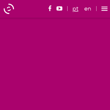
pt
en