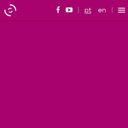
pt
en