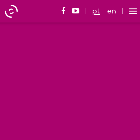
pt
en