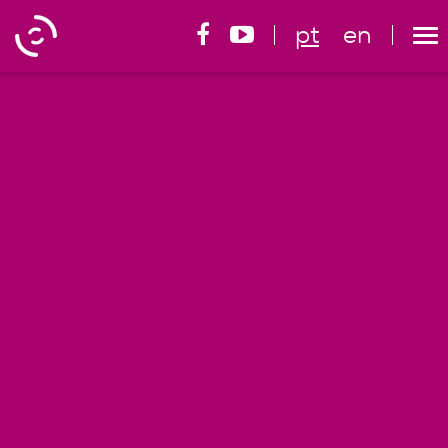
pt
en