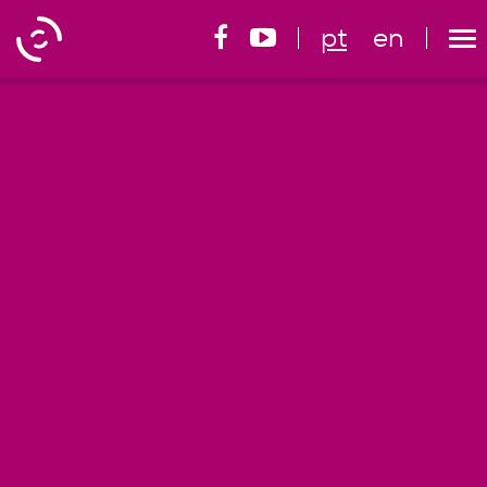
pt
en