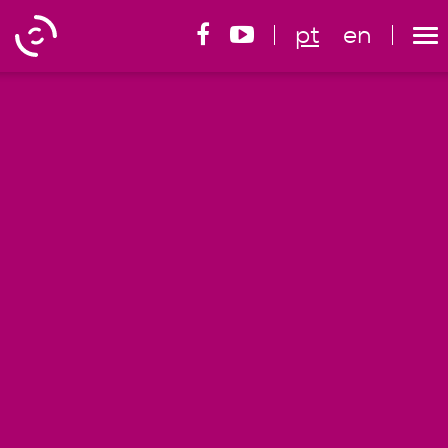
pt
en