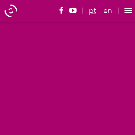
pt
en