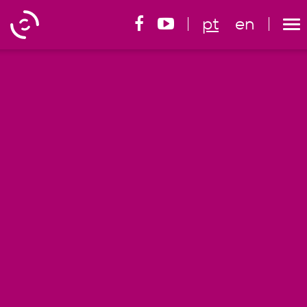
pt
en