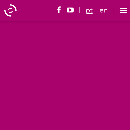
pt
en