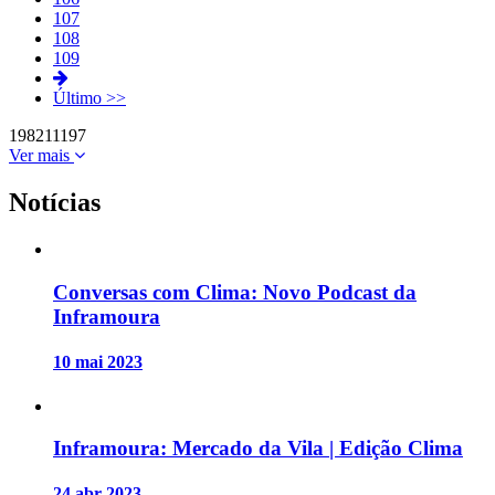
107
108
109
Último >>
198
211
197
Ver mais
Notícias
Conversas com Clima: Novo Podcast da
Inframoura
10 mai 2023
Inframoura: Mercado da Vila | Edição Clima
24 abr 2023