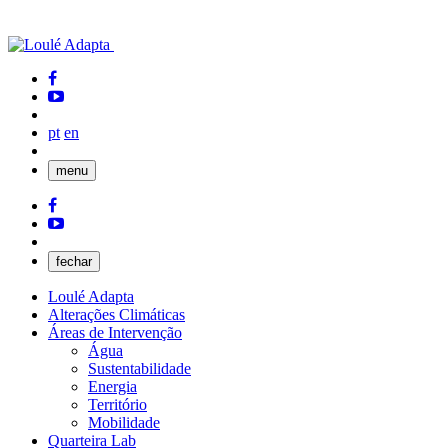
pt
en
menu
fechar
Loulé Adapta
Alterações Climáticas
Áreas de Intervenção
Água
Sustentabilidade
Energia
Território
Mobilidade
Quarteira Lab