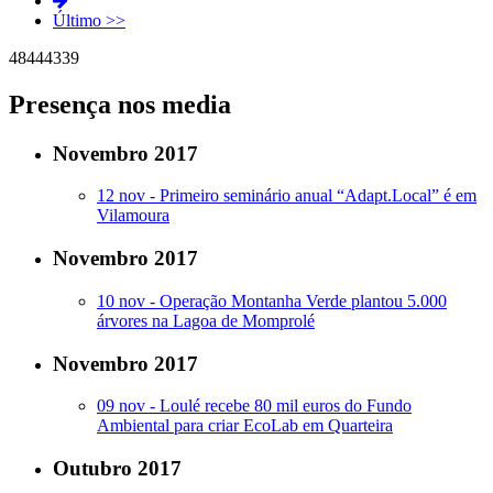
Último >>
48
44
43
39
Presença nos media
Novembro 2017
12 nov -
Primeiro seminário anual “Adapt.Local” é em
Vilamoura
Novembro 2017
10 nov -
Operação Montanha Verde plantou 5.000
árvores na Lagoa de Momprolé
Novembro 2017
09 nov -
Loulé recebe 80 mil euros do Fundo
Ambiental para criar EcoLab em Quarteira
Outubro 2017