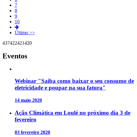
7
8
9
10
Último >>
437
422
421
420
Eventos
Webinar "Saiba como baixar o seu consumo de
eletricidade e poupar na sua fatura"
14 maio 2020
Ação Climática em Loulé no próximo dia 3 de
fevereiro
03 fevereiro 2020