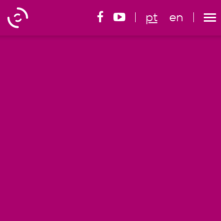
pt
en