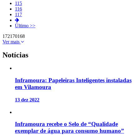
115
116
117
Último >>
172
170
168
Ver mais
Notícias
Inframoura: Papeleiras Inteligentes instaladas
em Vilamoura
13 dez 2022
Inframoura recebe o Selo de “Qualidade
exemplar de água para consumo humano”