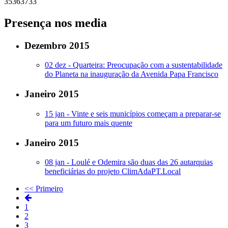
35
36
37
33
Presença nos media
Dezembro 2015
02 dez -
Quarteira: Preocupação com a sustentabilidade
do Planeta na inauguração da Avenida Papa Francisco
Janeiro 2015
15 jan -
Vinte e seis municípios começam a preparar-se
para um futuro mais quente
Janeiro 2015
08 jan -
Loulé e Odemira são duas das 26 autarquias
beneficiárias do projeto ClimAdaPT.Local
<< Primeiro
1
2
3