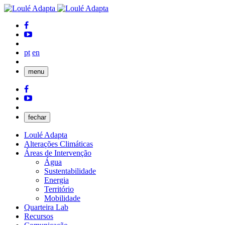
pt
en
menu
fechar
Loulé Adapta
Alterações Climáticas
Áreas de Intervenção
Água
Sustentabilidade
Energia
Território
Mobilidade
Quarteira Lab
Recursos