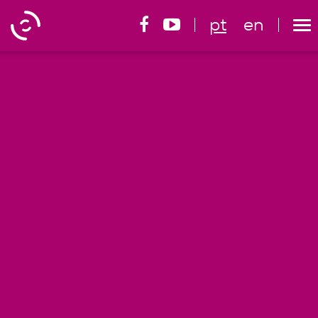
pt
en