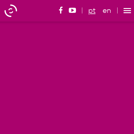
pt
en