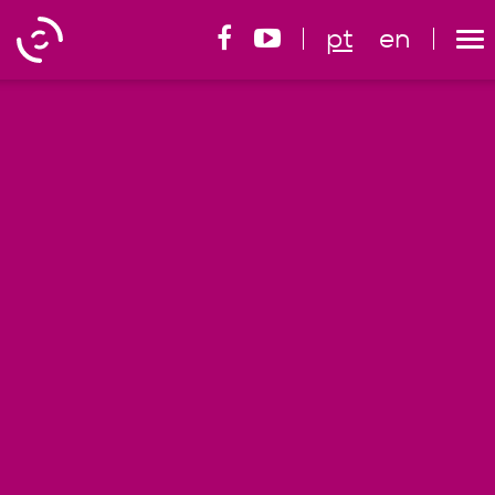
pt
en