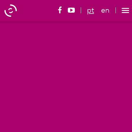
pt
en