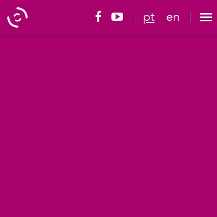
pt
en