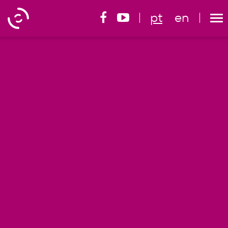
pt
en