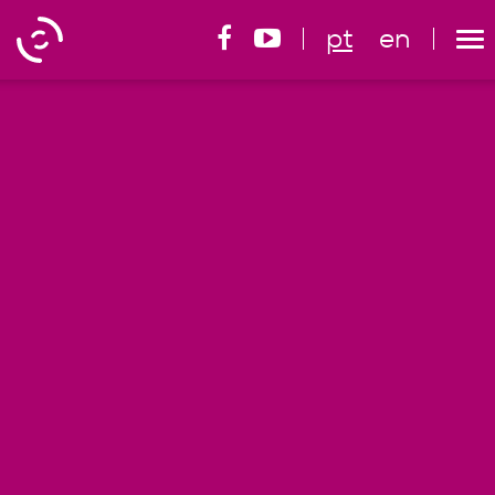
pt
en