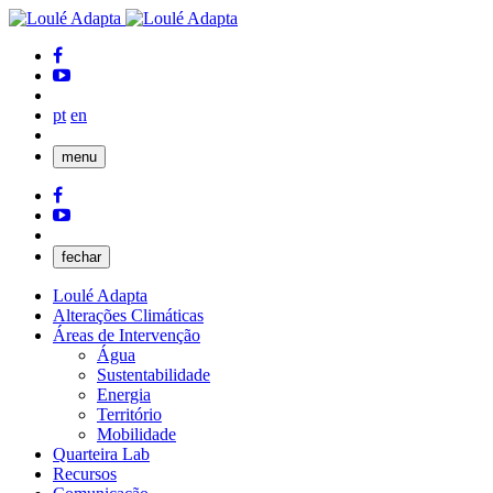
pt
en
menu
fechar
Loulé Adapta
Alterações Climáticas
Áreas de Intervenção
Água
Sustentabilidade
Energia
Território
Mobilidade
Quarteira Lab
Recursos