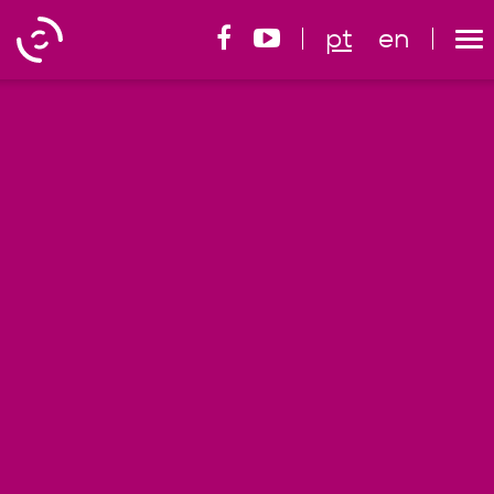
pt
en