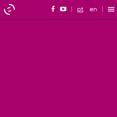
pt
en