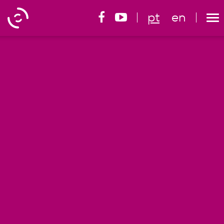
pt
en