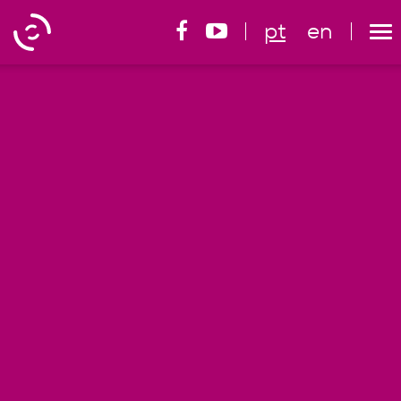
pt
en