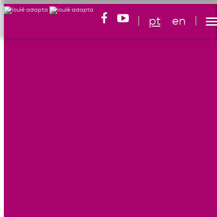
pt
en