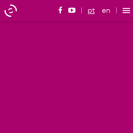
pt
en