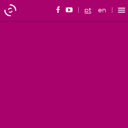
pt
en