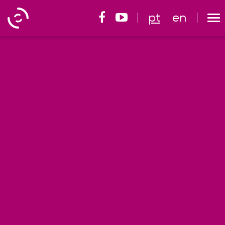
pt
en