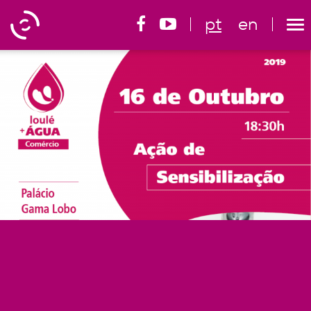
pt
en