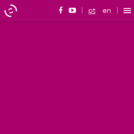
pt
en