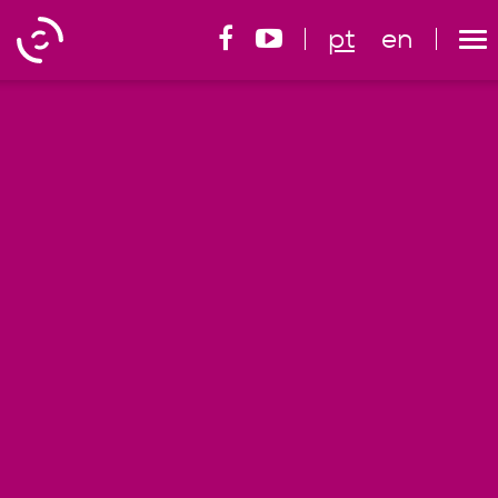
pt
en