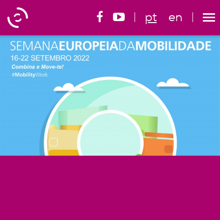
pt
en