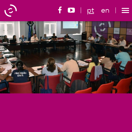
pt
en