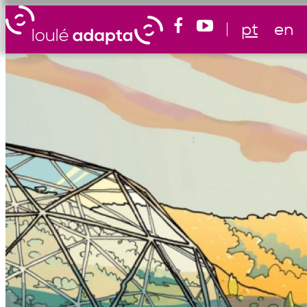
pt
en