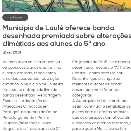
notícias
Município de Loulé oferece banda
desenhada premiada sobre alteraçõe
climáticas aos alunos do 5º ano
12 set 2019
No âmbito da política educativa
Em janeiro de 2018, esta banda
de apoio aos alunos e às famílias
desenhada, recebeu o XV Trofé
e, por outro lado, tendo como
Central Comics para Melhor
uma das suas bandeiras a ação
Desenho, que distingue os
climática, o Município de Loulé irá
melhores autores de banda
proceder à entrega do livro de
desenhada em diferentes
banda desenhada “Reportagem
categorias.
Especial – Adaptação às
A Autarquia de Loulé pretende,
Alterações Climáticas em
assim, continuar a sensibilizar os
Portugal”, da autoria de Bruno
jovens para os efeitos nefastos
Pinto (argumento), Penim
que as alterações climáticas tê
Loureiro (desenho) e Quico
e poderão vir a ter no território, 
Nogueira (cor), aos alunos do 5º
para o qual o Município se tem