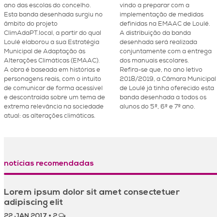
ano das escolas do concelho.
vindo a preparar com a
Esta banda desenhada surgiu no
implementação de medidas
âmbito do projeto
definidas na EMAAC de Loulé.
ClimAdaPT.local, a partir do qual
A distribuição da banda
Loulé elaborou a sua Estratégia
desenhada será realizada
Municipal de Adaptação às
conjuntamente com a entrega
Alterações Climáticas (EMAAC).
dos manuais escolares.
A obra é baseada em histórias e
Refira-se que, no ano letivo
personagens reais, com o intuito
2018/2019, a Câmara Municipal
de comunicar de forma acessível
de Loulé já tinha oferecido esta
e descontraída sobre um tema de
banda desenhada a todos os
extrema relevância na sociedade
alunos do 5º, 6º e 7º ano.
atual: as alterações climáticas.
notícias recomendadas
Lorem ipsum dolor sit amet consectetuer
adipiscing elit
22 JAN 2017
•
2